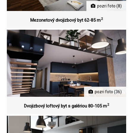
pozri foto (8)
2
Mezonetový dvojizbový byt 62-85 m
pozri foto (36)
2
Dvojizbový loftový byt s galériou 80-105 m