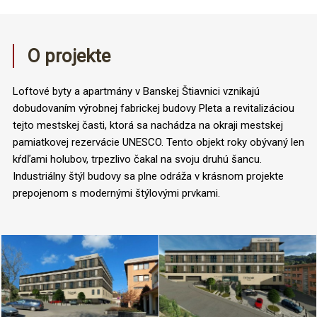
O projekte
Loftové byty a apartmány v Banskej Štiavnici vznikajú
dobudovaním výrobnej fabrickej budovy Pleta a revitalizáciou
tejto mestskej časti, ktorá sa nachádza na okraji mestskej
pamiatkovej rezervácie UNESCO. Tento objekt roky obývaný len
kŕdľami holubov, trpezlivo čakal na svoju druhú šancu.
Industriálny štýl budovy sa plne odráža v krásnom projekte
prepojenom s modernými štýlovými prvkami.