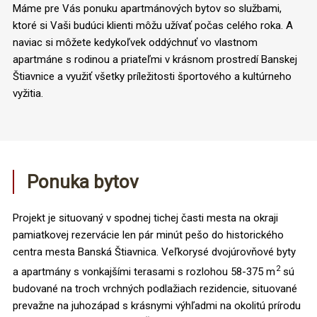
Máme pre Vás ponuku apartmánových bytov so službami,
ktoré si Vaši budúci klienti môžu užívať počas celého roka. A
naviac si môžete kedykoľvek oddýchnuť vo vlastnom
apartmáne s rodinou a priateľmi v krásnom prostredí Banskej
Štiavnice a využiť všetky príležitosti športového a kultúrneho
vyžitia.
Ponuka bytov
Projekt je situovaný v spodnej tichej časti mesta na okraji
pamiatkovej rezervácie len pár minút pešo do historického
centra mesta Banská Štiavnica. Veľkorysé dvojúrovňové byty
2
a apartmány s vonkajšími terasami s rozlohou 58-375 m
sú
budované na troch vrchných podlažiach rezidencie, situované
prevažne na juhozápad s krásnymi výhľadmi na okolitú prírodu