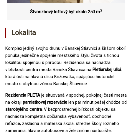
2
Štvorizbový loftový byt okolo 250 m
Lokalita
Komplex jediný svojho druhu v Banskej Štiavnici a širšom okolí
ponúka jedinečné spojenie mestského štýlu života s tichou
lokalitou spojenou s prírodou. Rezidencia sa nachádza
v blízkosti centra mesta Banská Štiavnica na
Pletiarskej ulici
,
ktorá ústi na hlavnú ulicu Križovatka, spájajúcu historické
mesto s obytnou zónou Banskej Štiavnice.
Rezidencia PLETA
je situovaná v spodnej, pokojnej časti mesta
na okraji
pamiatkovej rezervácie
len pár minút pešej chôdze od
starobylého centra
. V bezprostrednej blízkosti objektu sa
nachádza kompletná občianska vybavenosť, obchodné
reťazce, základná a materská škola, stredné školy rôzneho
zamerania, hlavné autobusové a železničné nástupište,