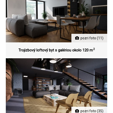
pozri foto (11)
2
Trojizbový loftový byt s galériou okolo 120 m
pozri foto (35)